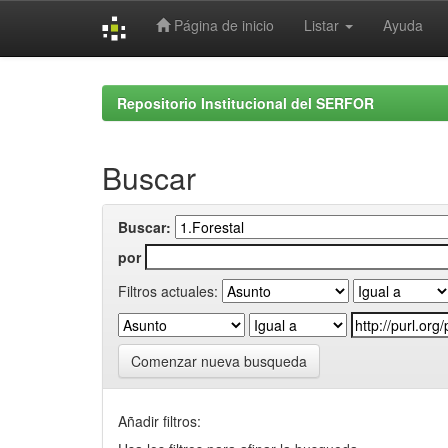
Página de inicio
Listar
Ayuda
Skip
navigation
Repositorio Institucional del SERFOR
Buscar
Buscar:
por
Filtros actuales:
Comenzar nueva busqueda
Añadir filtros: