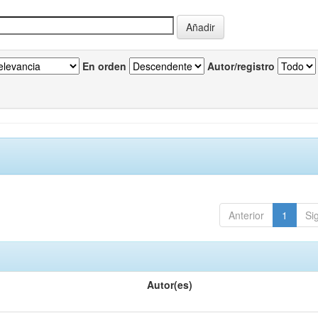
En orden
Autor/registro
Anterior
1
Si
Autor(es)