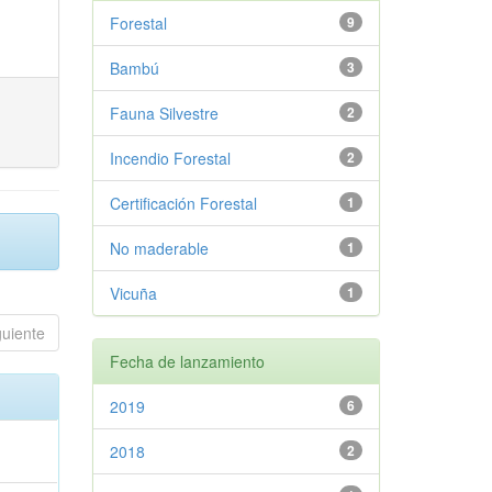
Forestal
9
Bambú
3
Fauna Silvestre
2
Incendio Forestal
2
Certificación Forestal
1
No maderable
1
Vicuña
1
guiente
Fecha de lanzamiento
2019
6
2018
2