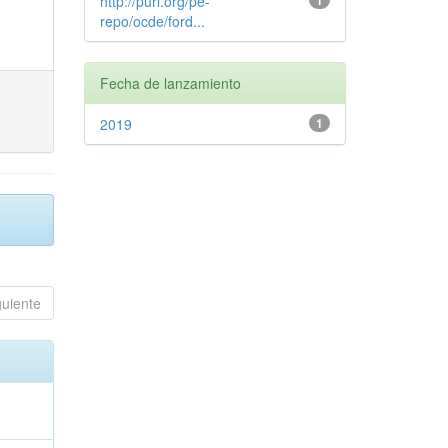
http://purl.org/pe-
1
repo/ocde/ford...
Fecha de lanzamiento
2019
1
guiente