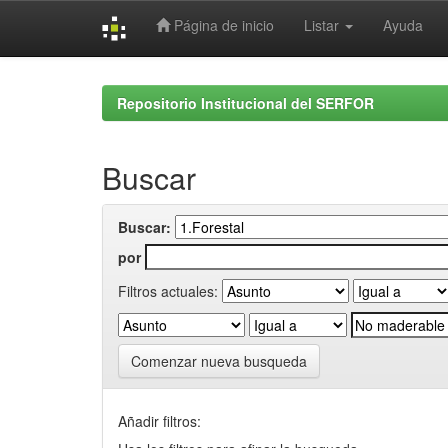
Página de inicio
Listar
Ayuda
Skip
navigation
Repositorio Institucional del SERFOR
Buscar
Buscar:
por
Filtros actuales:
Comenzar nueva busqueda
Añadir filtros: