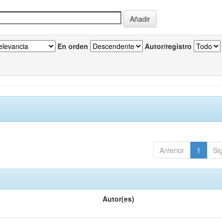
En orden
Autor/registro
Anterior
1
Si
Autor(es)