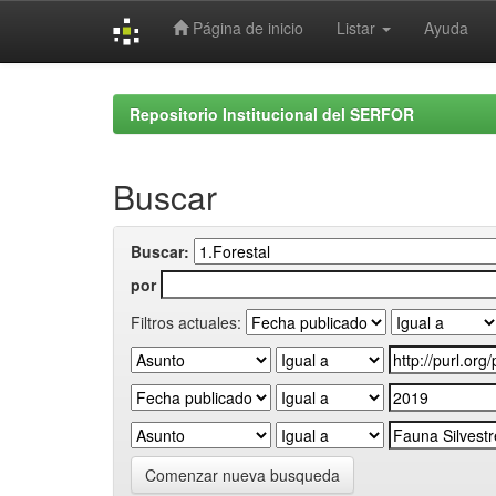
Página de inicio
Listar
Ayuda
Skip
navigation
Repositorio Institucional del SERFOR
Buscar
Buscar:
por
Filtros actuales:
Comenzar nueva busqueda