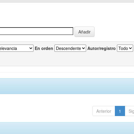
En orden
Autor/registro
Anterior
1
Si