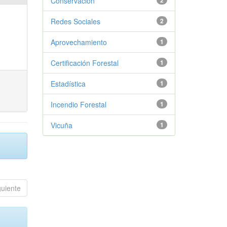
Conservación
2
Redes Sociales
2
Aprovechamiento
1
Certificación Forestal
1
Estadística
1
Incendio Forestal
1
Vicuña
1
guiente