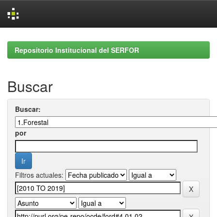
Skip
navigation
Repositorio Institucional del SERFOR
Buscar
Buscar:
por
Filtros actuales: