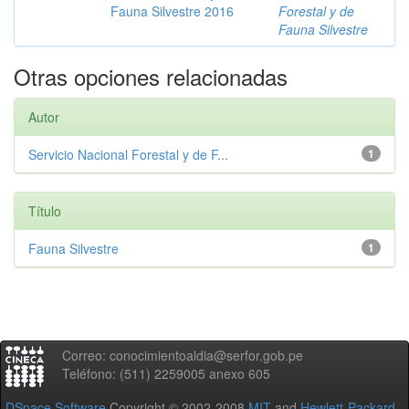
Fauna Silvestre 2016
Forestal y de
Fauna Silvestre
Otras opciones relacionadas
Autor
Servicio Nacional Forestal y de F...
1
Título
Fauna Silvestre
1
Correo: conocimientoaldia@serfor.gob.pe
Teléfono: (511) 2259005 anexo 605
DSpace Software
Copyright © 2002-2008
MIT
and
Hewlett-Packard
-