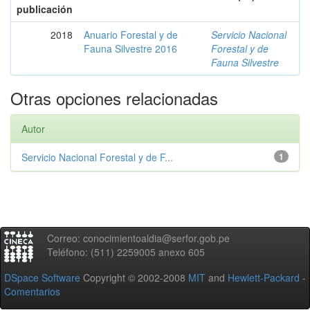
publicación
2018
Anuario Forestal y de
Servicio Nacional
Fauna Silvestre 2016
Forestal y de
Fauna Silvestre
Otras opciones relacionadas
Autor
Servicio Nacional Forestal y de F...
1
Correo: conocimientoaldia@serfor.gob.pe
Teléfono: (511) 2259005 anexo 605
DSpace Software
Copyright © 2002-2008
MIT
and
Hewlett-Packard
-
Comentarios