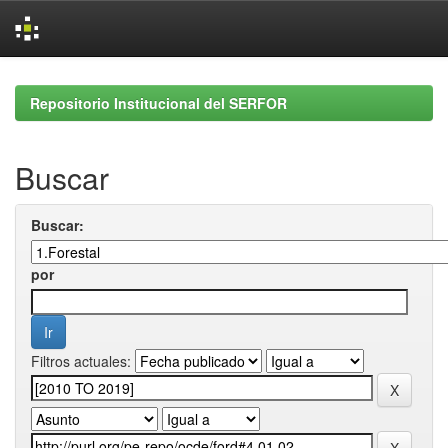
Skip
navigation
Repositorio Institucional del SERFOR
Buscar
Buscar:
por
Filtros actuales: