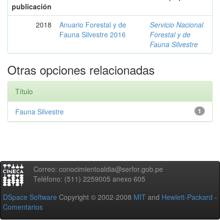
publicación
2018
Anuario Forestal y de
Servicio Nacional
Fauna Silvestre 2016
Forestal y de
Fauna Silvestre
Otras opciones relacionadas
Título
Fauna Silvestre
1
Correo: conocimientoaldia@serfor.gob.pe
Teléfono: (511) 2259005 anexo 605
DSpace Software
Copyright © 2002-2008
MIT
and
Hewlett-Packard
-
Comentarios