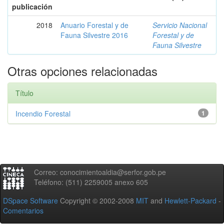
publicación
2018
Anuario Forestal y de
Servicio Nacional
Fauna Silvestre 2016
Forestal y de
Fauna Silvestre
Otras opciones relacionadas
Título
Incendio Forestal
1
Correo: conocimientoaldia@serfor.gob.pe
Teléfono: (511) 2259005 anexo 605
DSpace Software
Copyright © 2002-2008
MIT
and
Hewlett-Packard
-
Comentarios