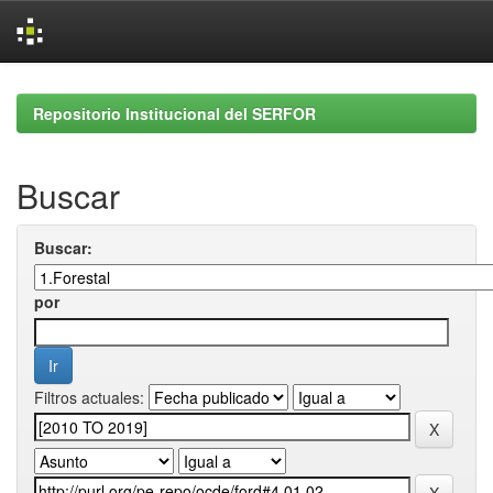
Skip
navigation
Repositorio Institucional del SERFOR
Buscar
Buscar:
por
Filtros actuales: