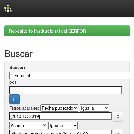
Skip
navigation
Repositorio Institucional del SERFOR
Buscar
Buscar:
por
Filtros actuales: