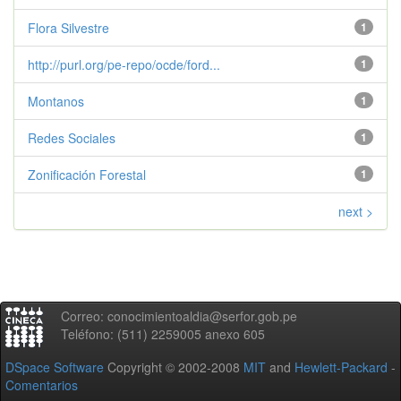
Flora Silvestre
1
http://purl.org/pe-repo/ocde/ford...
1
Montanos
1
Redes Sociales
1
Zonificación Forestal
1
next >
Correo: conocimientoaldia@serfor.gob.pe
Teléfono: (511) 2259005 anexo 605
DSpace Software
Copyright © 2002-2008
MIT
and
Hewlett-Packard
-
Comentarios