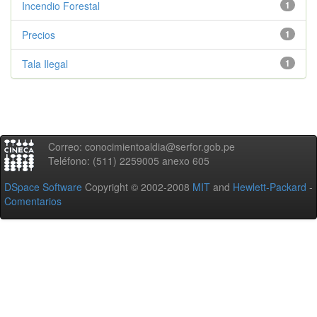
Incendio Forestal
1
Precios
1
Tala Ilegal
1
Correo: conocimientoaldia@serfor.gob.pe
Teléfono: (511) 2259005 anexo 605
DSpace Software
Copyright © 2002-2008
MIT
and
Hewlett-Packard
-
Comentarios