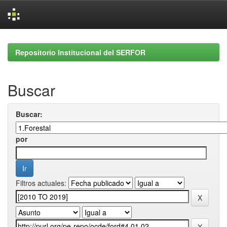
Skip
navigation
Repositorio Institucional del SERFOR
Buscar
Buscar:
por
Filtros actuales: