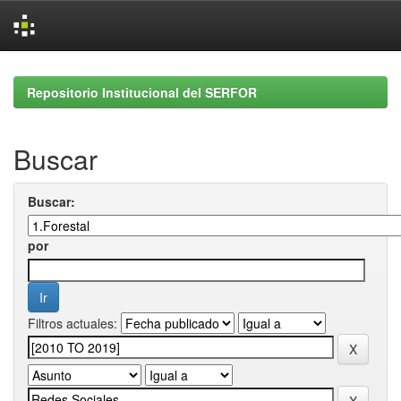
Skip
navigation
Repositorio Institucional del SERFOR
Buscar
Buscar:
por
Filtros actuales: