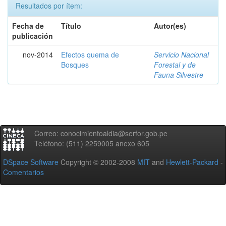
Resultados por ítem:
Fecha de
Título
Autor(es)
publicación
nov-2014
Efectos quema de
Servicio Nacional
Bosques
Forestal y de
Fauna Silvestre
Correo: conocimientoaldia@serfor.gob.pe
Teléfono: (511) 2259005 anexo 605
DSpace Software
Copyright © 2002-2008
MIT
and
Hewlett-Packard
-
Comentarios