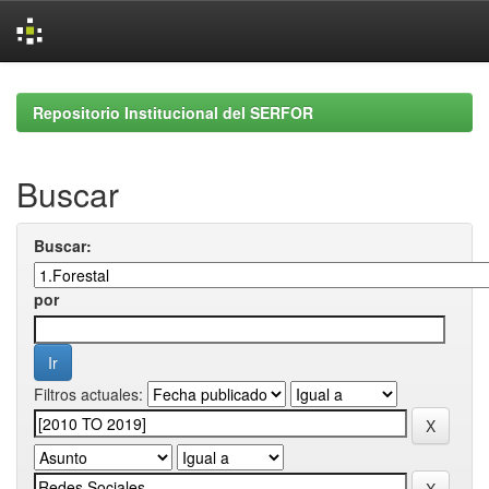
Skip
navigation
Repositorio Institucional del SERFOR
Buscar
Buscar:
por
Filtros actuales: