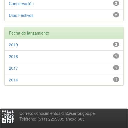
Conservación
2
Días Festivos
2
Fecha de lanzamiento
2019
2
2018
1
2017
1
2014
1
Correo: conocimientoaldia@serfor.gob.pe
Teléfono: (511) 2259005 anexo 605