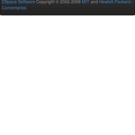
DSpace Software
Copyright © 2002-2008
MIT
and
Hewlett-Packard
-
Comentarios