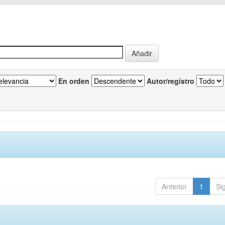
En orden
Autor/registro
Anterior
1
Si