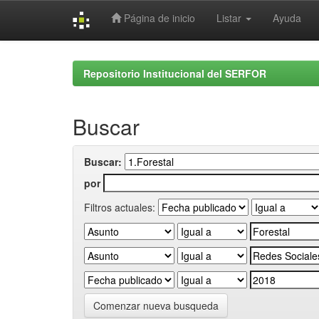
Página de inicio
Listar
Ayuda
Skip
navigation
Repositorio Institucional del SERFOR
Buscar
Buscar:
por
Filtros actuales:
Comenzar nueva busqueda