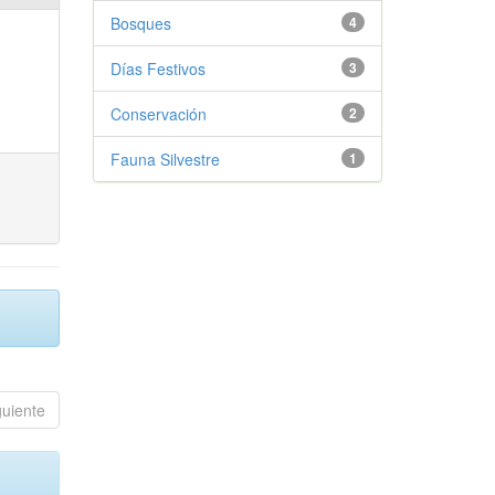
Bosques
4
Días Festivos
3
Conservación
2
Fauna Silvestre
1
guiente