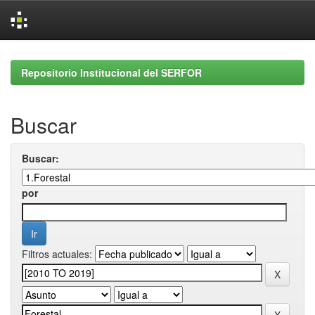
Skip
navigation
Repositorio Institucional del SERFOR
Buscar
Buscar:
por
Filtros actuales: