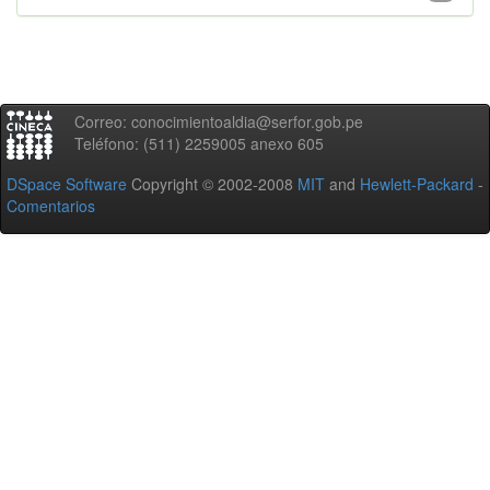
Correo: conocimientoaldia@serfor.gob.pe
Teléfono: (511) 2259005 anexo 605
DSpace Software
Copyright © 2002-2008
MIT
and
Hewlett-Packard
-
Comentarios