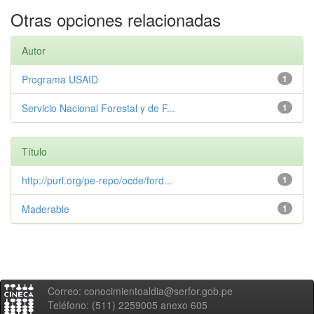
Otras opciones relacionadas
Autor
Programa USAID
1
Servicio Nacional Forestal y de F...
1
Título
http://purl.org/pe-repo/ocde/ford...
1
Maderable
1
Correo: conocimientoaldia@serfor.gob.pe
Teléfono: (511) 2259005 anexo 605