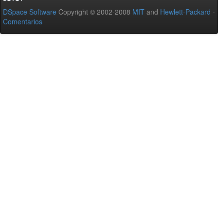
DSpace Software
Copyright © 2002-2008
MIT
and
Hewlett-Packard
-
Comentarios