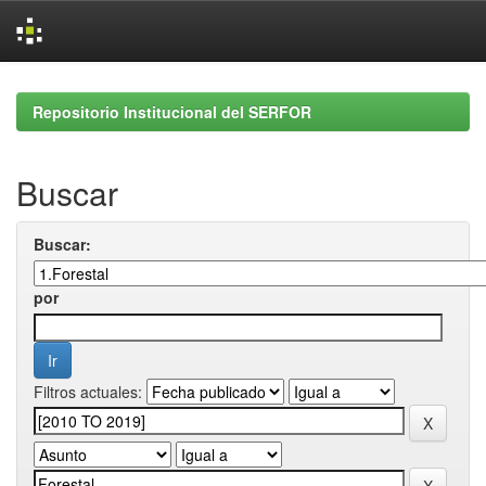
Skip
navigation
Repositorio Institucional del SERFOR
Buscar
Buscar:
por
Filtros actuales: