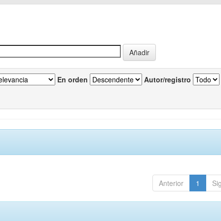
En orden
Autor/registro
Anterior
1
Si