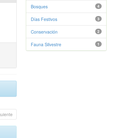
Bosques
4
Días Festivos
3
Conservación
2
Fauna Silvestre
1
guiente