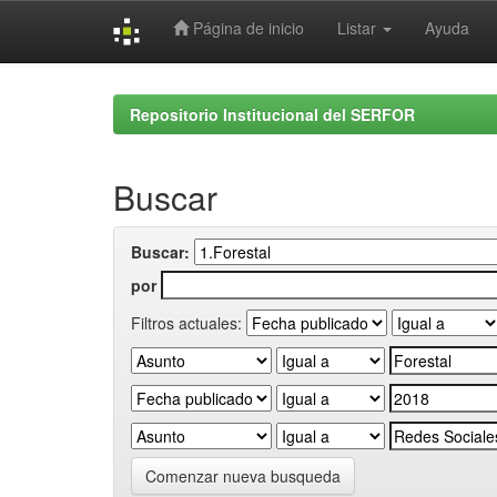
Página de inicio
Listar
Ayuda
Skip
navigation
Repositorio Institucional del SERFOR
Buscar
Buscar:
por
Filtros actuales:
Comenzar nueva busqueda