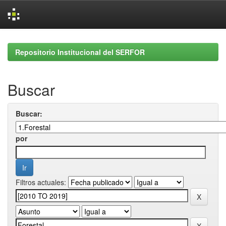
Skip
navigation
Repositorio Institucional del SERFOR
Buscar
Buscar:
por
Filtros actuales: