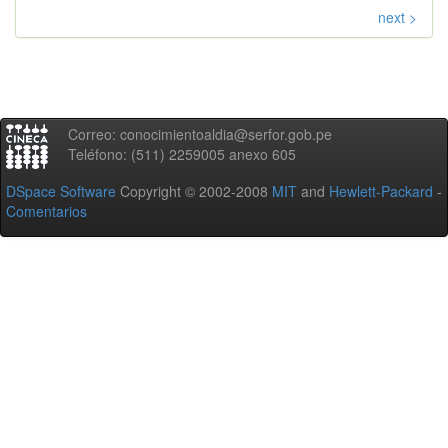
next >
Correo: conocimientoaldia@serfor.gob.pe
Teléfono: (511) 2259005 anexo 605
DSpace Software
Copyright © 2002-2008
MIT
and
Hewlett-Packard
-
Comentarios