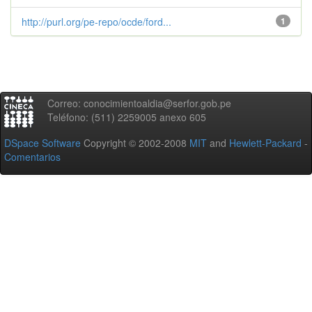
http://purl.org/pe-repo/ocde/ford...
1
Correo: conocimientoaldia@serfor.gob.pe
Teléfono: (511) 2259005 anexo 605
DSpace Software
Copyright © 2002-2008
MIT
and
Hewlett-Packard
-
Comentarios