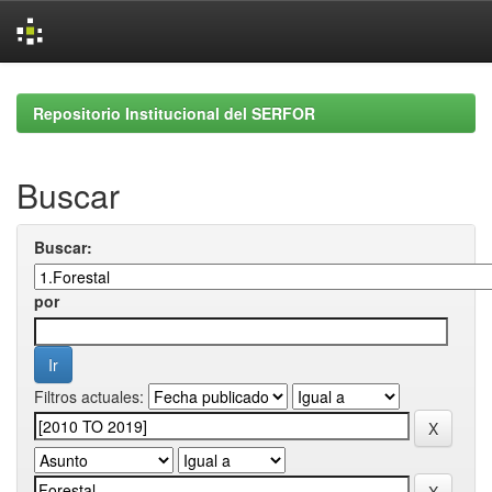
Skip
navigation
Repositorio Institucional del SERFOR
Buscar
Buscar:
por
Filtros actuales: