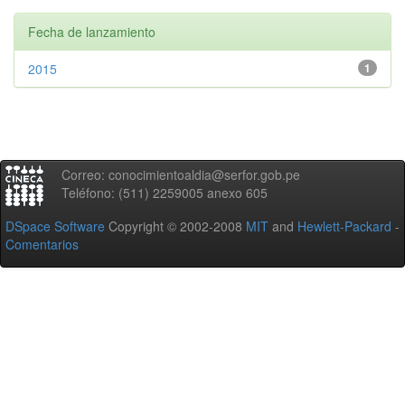
Fecha de lanzamiento
2015
1
Correo: conocimientoaldia@serfor.gob.pe
Teléfono: (511) 2259005 anexo 605
DSpace Software
Copyright © 2002-2008
MIT
and
Hewlett-Packard
-
Comentarios