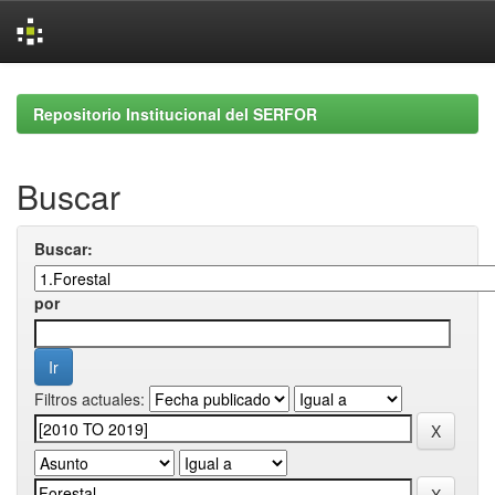
Skip
navigation
Repositorio Institucional del SERFOR
Buscar
Buscar:
por
Filtros actuales: