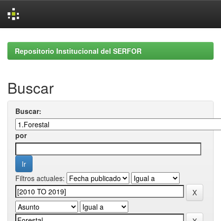
Skip
navigation
Repositorio Institucional del SERFOR
Buscar
Buscar:
por
Filtros actuales: