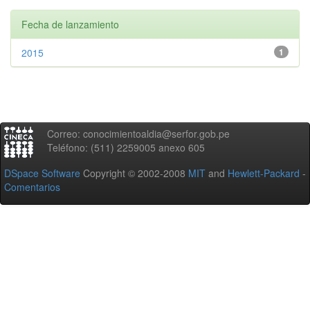
Fecha de lanzamiento
2015
1
Correo: conocimientoaldia@serfor.gob.pe
Teléfono: (511) 2259005 anexo 605
DSpace Software
Copyright © 2002-2008
MIT
and
Hewlett-Packard
-
Comentarios