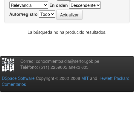
En orden
Autor/registro
La búsqueda no ha producido resultados.
Correo: conocimientoaldia@serfor.gob.pe
Teléfono: (511) 2259005 anexo 605
DSpace Software
Copyright © 2002-2008
MIT
and
Hewlett-Packard
-
Comentarios