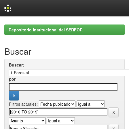
Skip
navigation
Repositorio Institucional del SERFOR
Buscar
Buscar:
por
Filtros actuales: