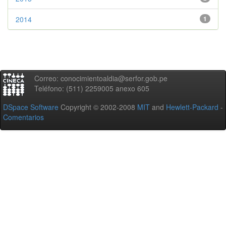
2014
1
Correo: conocimientoaldia@serfor.gob.pe
Teléfono: (511) 2259005 anexo 605
DSpace Software
Copyright © 2002-2008
MIT
and
Hewlett-Packard
-
Comentarios