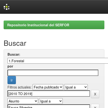
Skip
navigation
Repositorio Institucional del SERFOR
Buscar
Buscar:
por
Filtros actuales: