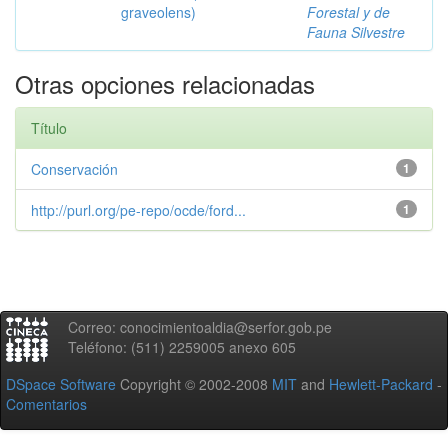
graveolens)
Forestal y de
Fauna Silvestre
Otras opciones relacionadas
Título
Conservación
1
http://purl.org/pe-repo/ocde/ford...
1
Correo: conocimientoaldia@serfor.gob.pe
Teléfono: (511) 2259005 anexo 605
DSpace Software
Copyright © 2002-2008
MIT
and
Hewlett-Packard
-
Comentarios