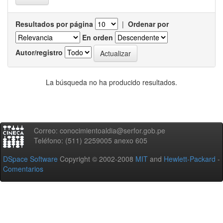
Resultados por página
|
Ordenar por
En orden
Autor/registro
La búsqueda no ha producido resultados.
Correo: conocimientoaldia@serfor.gob.pe
Teléfono: (511) 2259005 anexo 605
DSpace Software
Copyright © 2002-2008
MIT
and
Hewlett-Packard
-
Comentarios