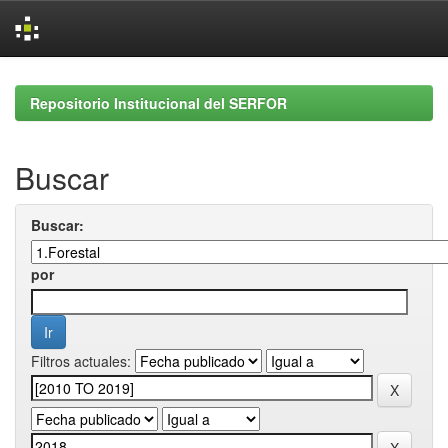
Skip
navigation
Repositorio Institucional del SERFOR
Buscar
Buscar:
por
Filtros actuales: