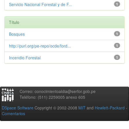
Servicio Nacional Forestal y de F...
1
Título
Bosques
1
http://purl.org/pe-repo/ocde/ford...
1
Incendio Forestal
1
Correo: conocimientoaldia@serfor.gob.pe
Teléfono: (511) 2259005 anexo 605
DSpace Software
Copyright © 2002-2008
MIT
and
Hewlett-Packard
-
Comentarios