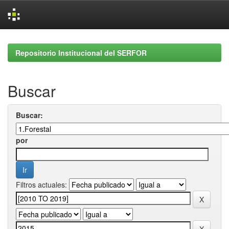
Skip
navigation
Repositorio Institucional del SERFOR
Buscar
Buscar:
por
Filtros actuales: