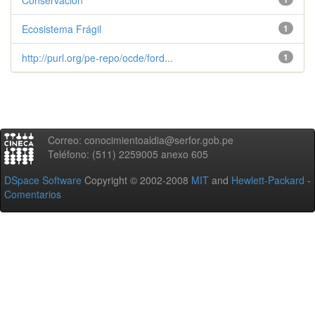
Conservación
Ecosistema Frágil
1
http://purl.org/pe-repo/ocde/ford...
1
Correo: conocimientoaldia@serfor.gob.pe
Teléfono: (511) 2259005 anexo 605
DSpace Software
Copyright © 2002-2008
MIT
and
Hewlett-Packard
-
Comentarios