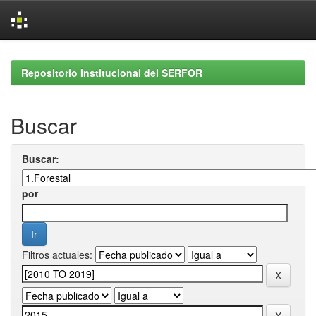
Skip
navigation
Repositorio Institucional del SERFOR
Buscar
Buscar:
por
Filtros actuales: