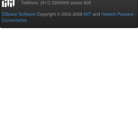
Teléfono: (511) 2259005 anexo 605
DSpace Software
Copyright © 2002-2008
MIT
and
Hewlett-Packard
-
Comentarios