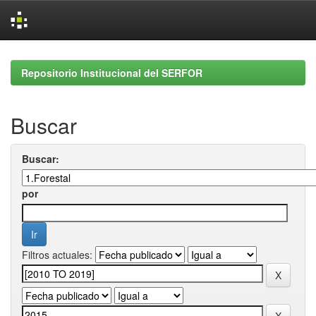
Skip
navigation
Repositorio Institucional del SERFOR
Buscar
Buscar:
por
Filtros actuales: