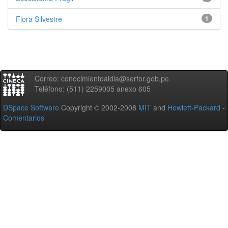
Flora Silvestre
1
Correo: conocimientoaldia@serfor.gob.pe
Teléfono: (511) 2259005 anexo 605
DSpace Software
Copyright © 2002-2008
MIT
and
Hewlett-Packard
-
Comentarios