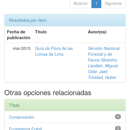
Anterior
1
Siguiente
Resultados por ítem:
Fecha de
Título
Autor(es)
publicación
mar-2015
Guía de Flora de las
Servicio Nacional
Lomas de Lima
Forestal y de
Fauna Silvestre
;
Lleellish, Miguel
;
Odar, Jael
;
Trinidad, Huber
Otras opciones relacionadas
Título
Conservación
1
Ecosistema Frágil
1