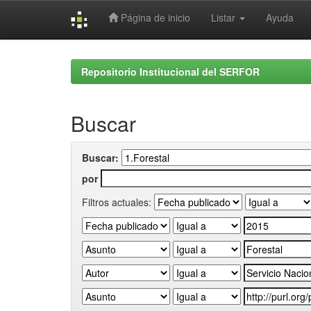
Página de inicio
Listar
Ayuda
Skip
navigation
Repositorio Institucional del SERFOR
Buscar
Buscar:
por
Filtros actuales: