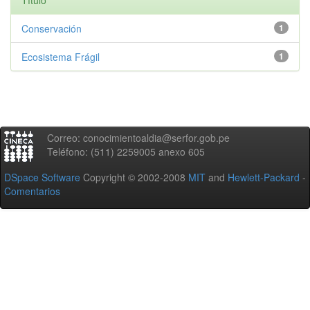
Título
Conservación
1
Ecosistema Frágil
1
Correo: conocimientoaldia@serfor.gob.pe
Teléfono: (511) 2259005 anexo 605
DSpace Software
Copyright © 2002-2008
MIT
and
Hewlett-Packard
-
Comentarios