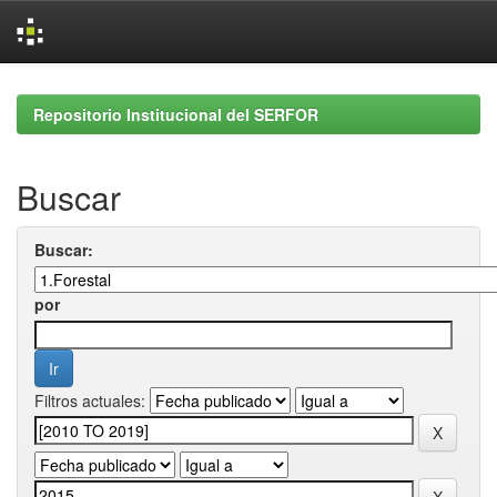
Skip
navigation
Repositorio Institucional del SERFOR
Buscar
Buscar:
por
Filtros actuales: