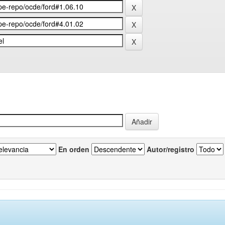
En orden
Autor/registro