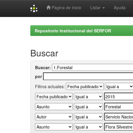
Página de inicio
Listar
Ayuda
Skip
navigation
Repositorio Institucional del SERFOR
Buscar
Buscar:
por
Filtros actuales: