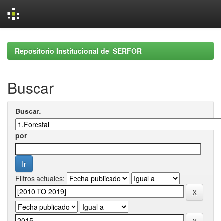
Skip
navigation
Repositorio Institucional del SERFOR
Buscar
Buscar:
por
Filtros actuales: