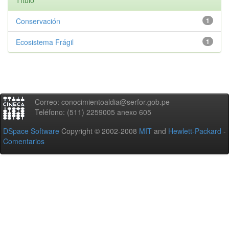
Título
Conservación
1
Ecosistema Frágil
1
Correo: conocimientoaldia@serfor.gob.pe
Teléfono: (511) 2259005 anexo 605
DSpace Software
Copyright © 2002-2008
MIT
and
Hewlett-Packard
-
Comentarios