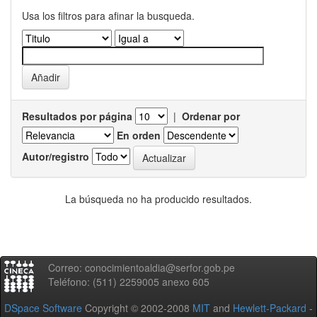
Usa los filtros para afinar la busqueda.
Resultados por página
|
Ordenar por
En orden
Autor/registro
La búsqueda no ha producido resultados.
Correo: conocimientoaldia@serfor.gob.pe
Teléfono: (511) 2259005 anexo 605
DSpace Software
Copyright © 2002-2008
MIT
and
Hewlett-Packard
-