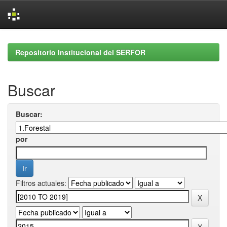
Skip
navigation
Repositorio Institucional del SERFOR
Buscar
Buscar:
por
Filtros actuales: