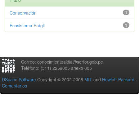
Título
Conservación
1
Ecosistema Frágil
1
Correo: conocimientoaldia@serfor.gob.pe
Teléfono: (511) 2259005 anexo 605
DSpace Software
Copyright © 2002-2008
MIT
and
Hewlett-Packard
-
Comentarios