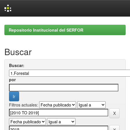
Skip
navigation
Repositorio Institucional del SERFOR
Buscar
Buscar:
por
Filtros actuales: