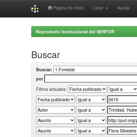
Página de inicio
Listar
Ayuda
Skip
navigation
Repositorio Institucional del SERFOR
Buscar
Buscar:
por
Filtros actuales: