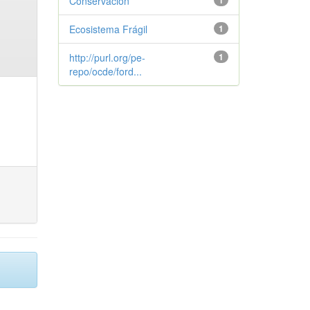
Conservación
1
Ecosistema Frágil
1
http://purl.org/pe-
1
repo/ocde/ford...