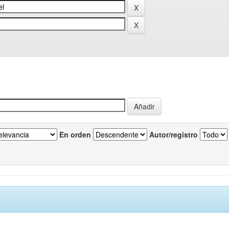
En orden
Autor/registro