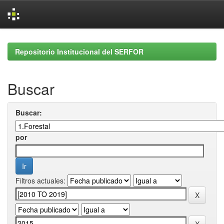
Skip
navigation
Repositorio Institucional del SERFOR
Buscar
Buscar:
por
Filtros actuales: