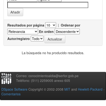
Resultados por página
|
Ordenar por
En orden
Autor/registro
La búsqueda no ha producido resultados.
Correo: conocimientoaldia@serfor.gob.pe
Teléfono: (511) 2259005 anexo 605
DSpace Software
Copyright © 2002-2008
MIT
and
Hewlett-Packard
-
Comentarios