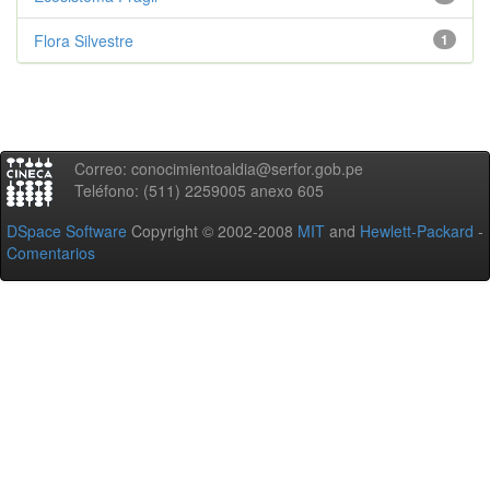
Flora Silvestre
1
Correo: conocimientoaldia@serfor.gob.pe
Teléfono: (511) 2259005 anexo 605
DSpace Software
Copyright © 2002-2008
MIT
and
Hewlett-Packard
-
Comentarios