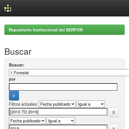
Skip
navigation
Repositorio Institucional del SERFOR
Buscar
Buscar:
por
Filtros actuales: