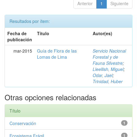
Anterior
1
Siguiente
Resultados por ítem:
Fecha de
Título
Autor(es)
publicación
mar-2015
Guía de Flora de las
Servicio Nacional
Lomas de Lima
Forestal y de
Fauna Silvestre
;
Lleellish, Miguel
;
Odar, Jael
;
Trinidad, Huber
Otras opciones relacionadas
Título
Conservación
1
Ecosistema Frágil
1