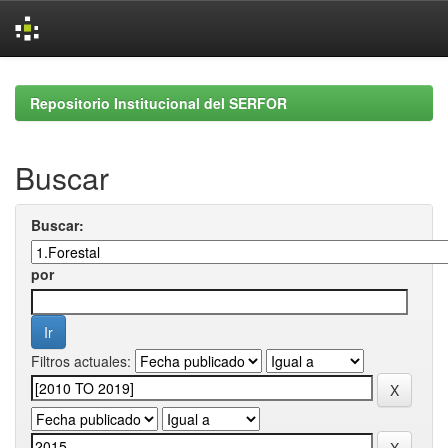
Skip
navigation
Repositorio Institucional del SERFOR
Buscar
Buscar:
por
Filtros actuales: