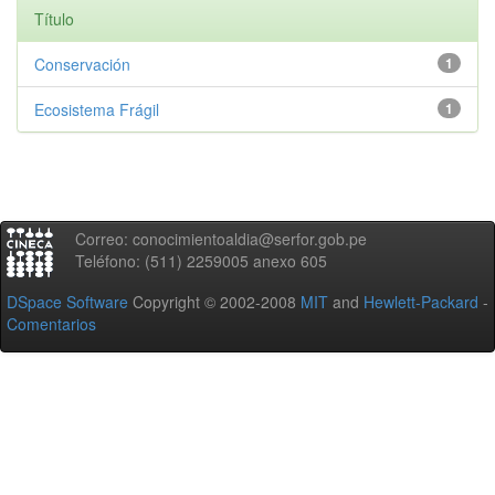
Título
Conservación
1
Ecosistema Frágil
1
Correo: conocimientoaldia@serfor.gob.pe
Teléfono: (511) 2259005 anexo 605
DSpace Software
Copyright © 2002-2008
MIT
and
Hewlett-Packard
-
Comentarios