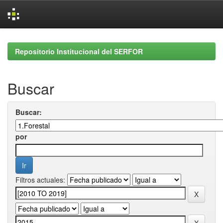
Skip
navigation
Repositorio Institucional del SERFOR
Buscar
Buscar:
por
Filtros actuales: