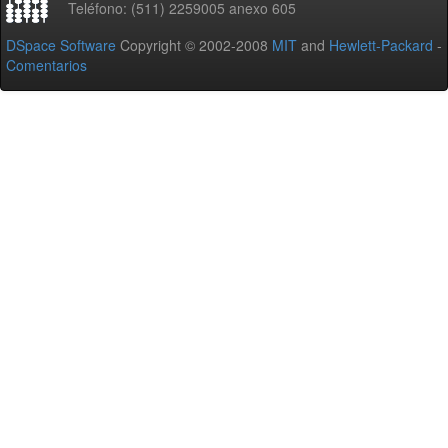
Teléfono: (511) 2259005 anexo 605
DSpace Software
Copyright © 2002-2008
MIT
and
Hewlett-Packard
-
Comentarios