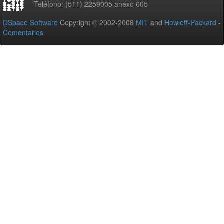
Teléfono: (511) 2259005 anexo 605
DSpace Software
Copyright © 2002-2008
MIT
and
Hewlett-Packard
-
Comentarios