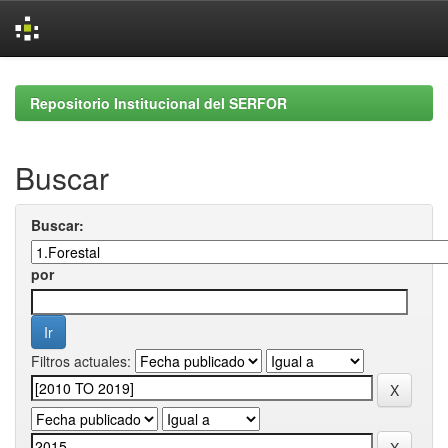
Skip
navigation
Repositorio Institucional del SERFOR
Buscar
Buscar:
por
Filtros actuales: