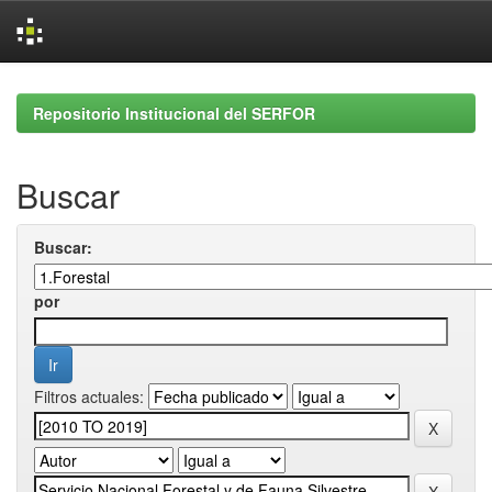
Skip
navigation
Repositorio Institucional del SERFOR
Buscar
Buscar:
por
Filtros actuales: