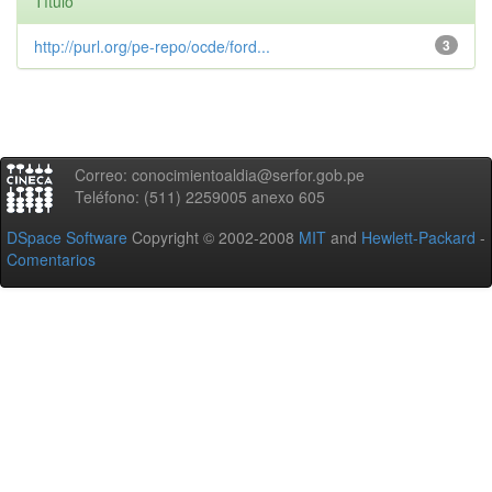
Título
http://purl.org/pe-repo/ocde/ford...
3
Correo: conocimientoaldia@serfor.gob.pe
Teléfono: (511) 2259005 anexo 605
DSpace Software
Copyright © 2002-2008
MIT
and
Hewlett-Packard
-
Comentarios