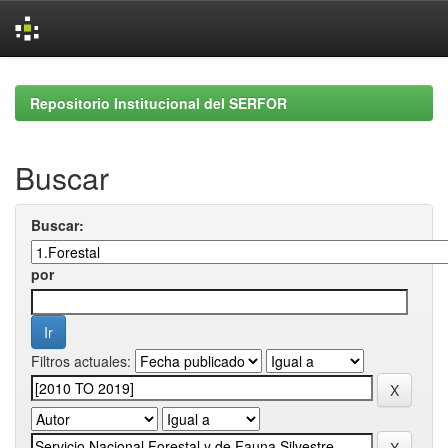
Skip
navigation
Repositorio Institucional del SERFOR
Buscar
Buscar:
por
Filtros actuales: