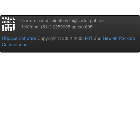
Correo: conocimientoaldia@serfor.gob.pe
Teléfono: (511) 2259005 anexo 605
DSpace Software
Copyright © 2002-2008
MIT
and
Hewlett-Packard
-
Comentarios