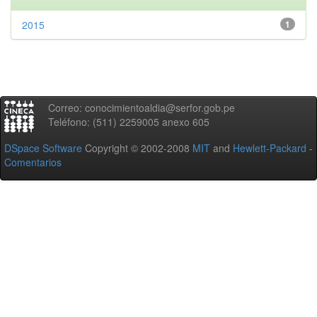
2015
1
Correo: conocimientoaldia@serfor.gob.pe
Teléfono: (511) 2259005 anexo 605
DSpace Software
Copyright © 2002-2008
MIT
and
Hewlett-Packard
-
Comentarios