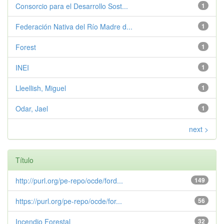
Consorcio para el Desarrollo Sost...
1
Federación Nativa del Río Madre d...
1
Forest
1
INEI
1
Lleellish, Miguel
1
Odar, Jael
1
next >
Título
http://purl.org/pe-repo/ocde/ford...
149
https://purl.org/pe-repo/ocde/for...
56
Incendio Forestal
32