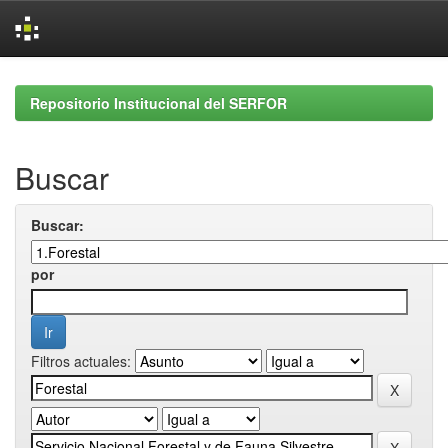
Skip
navigation
Repositorio Institucional del SERFOR
Buscar
Buscar:
por
Filtros actuales: