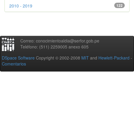
2010 - 2019
122
Correo: conocimientoaldia@serfor.gob.pe
Teléfono: (511) 2259005 anexo 605
DSpace Software
Copyright © 2002-2008
MIT
and
Hewlett-Packard
-
Comentarios