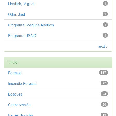
Lleellish, Miguel
1
Odar, Jael
1
Programa Bosques Andinos
1
Programa USAID
1
next >
Título
Forestal
117
Incendio Forestal
27
Bosques
24
Conservación
20
Redes Sociales
19