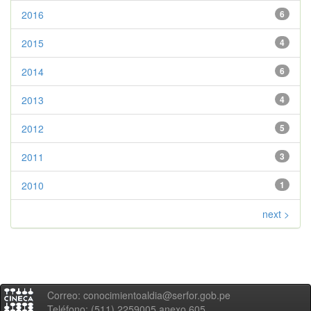
2016
6
2015
4
2014
6
2013
4
2012
5
2011
3
2010
1
next >
Correo: conocimientoaldia@serfor.gob.pe
Teléfono: (511) 2259005 anexo 605