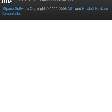
DSpace Software
Copyright © 2002-2008
MIT
and
Hewlett-Packard
-
Comentarios