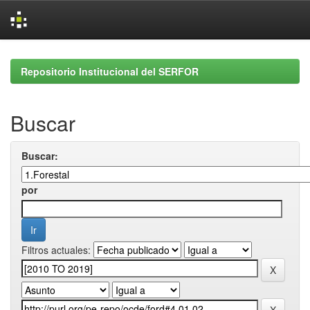
Skip
navigation
Repositorio Institucional del SERFOR
Buscar
Buscar:
por
Filtros actuales: