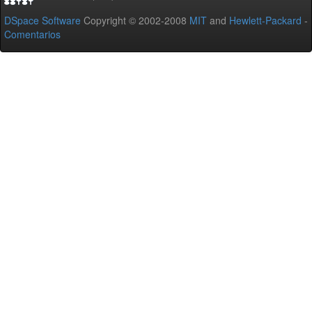
DSpace Software
Copyright © 2002-2008
MIT
and
Hewlett-Packard
-
Comentarios