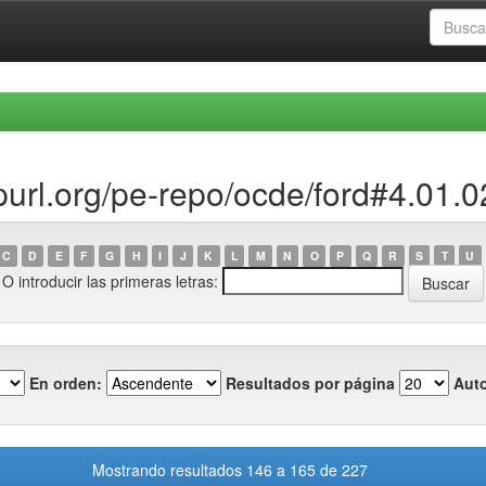
/purl.org/pe-repo/ocde/ford#4.01.0
C
D
E
F
G
H
I
J
K
L
M
N
O
P
Q
R
S
T
U
O introducir las primeras letras:
En orden:
Resultados por página
Auto
Mostrando resultados 146 a 165 de 227