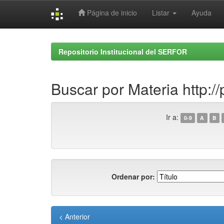
Página de inicio
Listar
Ayuda
Skip
navigation
Repositorio Institucional del SERFOR
Buscar por Materia http:/
Ir a:
0-9
A
B
Ordenar por:
< Anterior