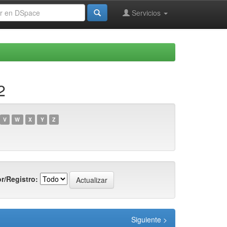
Servicios
2
V
W
X
Y
Z
r/Registro:
Siguiente >