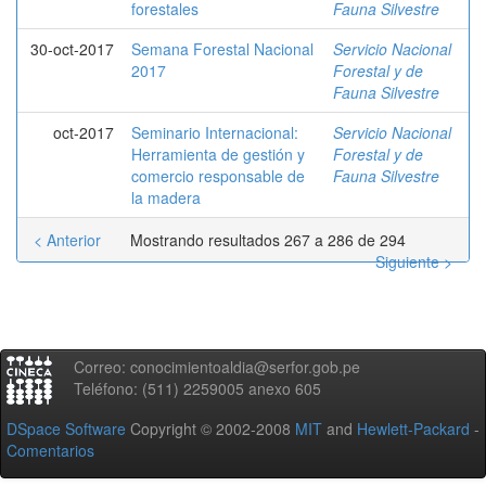
forestales
Fauna Silvestre
30-oct-2017
Semana Forestal Nacional
Servicio Nacional
2017
Forestal y de
Fauna Silvestre
oct-2017
Seminario Internacional:
Servicio Nacional
Herramienta de gestión y
Forestal y de
comercio responsable de
Fauna Silvestre
la madera
< Anterior
Mostrando resultados 267 a 286 de 294
Siguiente >
Correo: conocimientoaldia@serfor.gob.pe
Teléfono: (511) 2259005 anexo 605
DSpace Software
Copyright © 2002-2008
MIT
and
Hewlett-Packard
-
Comentarios