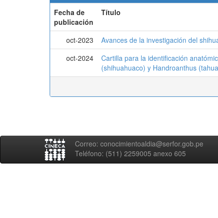
Fecha de
Título
publicación
oct-2023
Avances de la investigación del shih
oct-2024
Cartilla para la identificación anatóm
(shihuahuaco) y Handroanthus (tahuar
Correo: conocimientoaldia@serfor.gob.pe
Teléfono: (511) 2259005 anexo 605