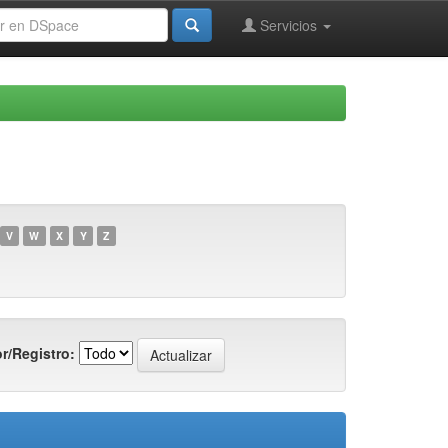
Servicios
V
W
X
Y
Z
r/Registro: