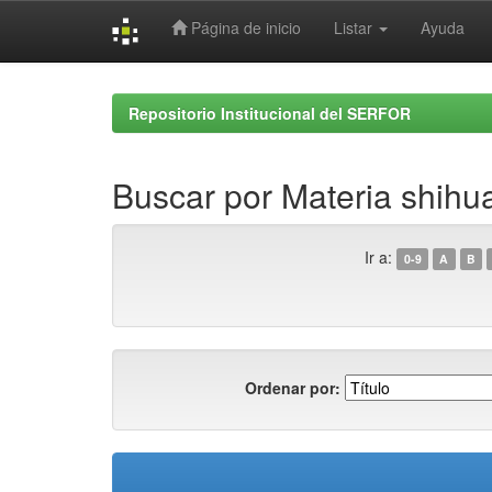
Página de inicio
Listar
Ayuda
Skip
navigation
Repositorio Institucional del SERFOR
Buscar por Materia shih
Ir a:
0-9
A
B
Ordenar por: