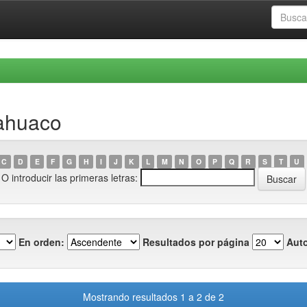
uahuaco
C
D
E
F
G
H
I
J
K
L
M
N
O
P
Q
R
S
T
U
O introducir las primeras letras:
En orden:
Resultados por página
Auto
Mostrando resultados 1 a 2 de 2