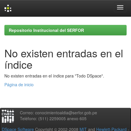
Skip
navigation
Repositorio Institucional del SERFOR
No existen entradas en el
índice
No existen entradas en el índice para "Todo DSpace".
Página de inicio
Correo: conocimientoaldia@serfor.gob.pe
Teléfono: (511) 2259005 anexo 605
DSpace Software
Copyright © 2002-2008
MIT
and
Hewlett-Packard
-