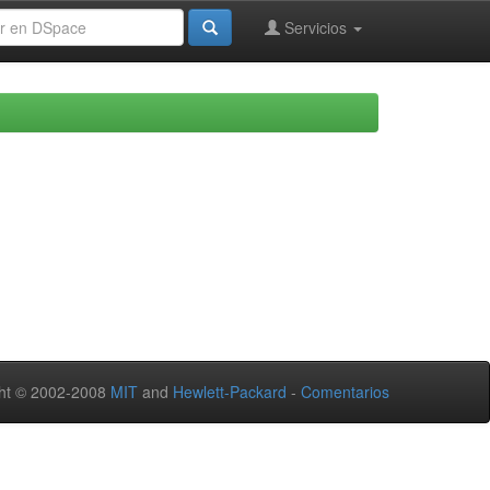
Servicios
ht © 2002-2008
MIT
and
Hewlett-Packard
-
Comentarios