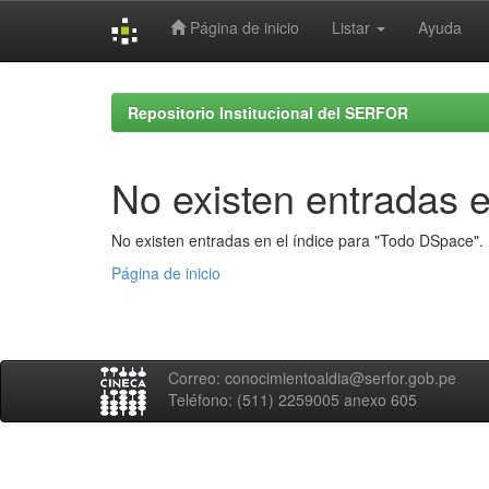
Página de inicio
Listar
Ayuda
Skip
navigation
Repositorio Institucional del SERFOR
No existen entradas e
No existen entradas en el índice para "Todo DSpace".
Página de inicio
Correo: conocimientoaldia@serfor.gob.pe
Teléfono: (511) 2259005 anexo 605